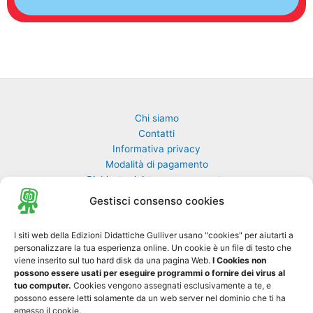
Chi siamo
Contatti
Informativa privacy
Modalità di pagamento
Richiesta rivista non pervenuta
Richiedi una classe di GulliverEdu
Gestisci consenso cookies
Biblioteca Online MyGulliver
I siti web della Edizioni Didattiche Gulliver usano "cookies" per aiutarti a
personalizzare la tua esperienza online. Un cookie è un file di testo che
Nuovo Gulliver News
viene inserito sul tuo hard disk da una pagina Web.
I Cookies non
possono essere usati per eseguire programmi o fornire dei virus al
Progetto Tre-sei
tuo computer.
Cookies vengono assegnati esclusivamente a te, e
possono essere letti solamente da un web server nel dominio che ti ha
emesso il cookie.