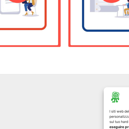
I siti web d
personalizza
sul tuo har
eseguire pr