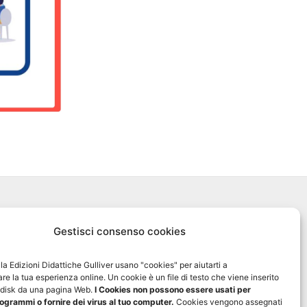
Biblioteca Online MyGulliver
Gestisci consenso cookies
Nuovo Gulliver News
ella Edizioni Didattiche Gulliver usano "cookies" per aiutarti a
Progetto Tre-sei
re la tua esperienza online. Un cookie è un file di testo che viene inserito
d disk da una pagina Web.
I Cookies non possono essere usati per
ogrammi o fornire dei virus al tuo computer.
Cookies vengono assegnati