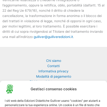
verificarne l’esattezza o chiederne l’integrazione o
l’aggiornamento, oppure la rettifica, oblio, portabilità (dall’artt. 15 al
22 del Reg Ue 679/16), nonché il diritto di chiedere la
cancellazione, la trasformazione in forma anonima o il blocco dei
dati trattati in violazione di legge, nonché di opporsi in ogni caso,
per motivi legittimi, al loro trattamento. È possibile esercitare i
diritti di cui sopra rivolgendosi al Titolare del trattamento inviando
una mail all’indirizzo
gulliver@gulliveredizioni.it
.
Chi siamo
Contatti
Informativa privacy
Modalità di pagamento
Richiesta rivista non pervenuta
Richiedi una classe di GulliverEdu
Gestisci consenso cookies
Biblioteca Online MyGulliver
I siti web della Edizioni Didattiche Gulliver usano "cookies" per aiutarti a
personalizzare la tua esperienza online. Un cookie è un file di testo che