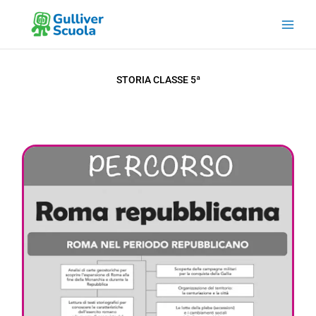
Vai
al
contenuto
STORIA CLASSE 5ª