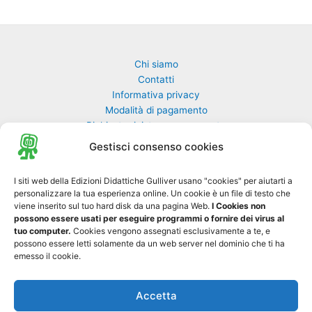
Chi siamo
Contatti
Informativa privacy
Modalità di pagamento
Richiesta rivista non pervenuta
Richiedi una classe di GulliverEdu
Gestisci consenso cookies
Biblioteca Online MyGulliver
I siti web della Edizioni Didattiche Gulliver usano "cookies" per aiutarti a
personalizzare la tua esperienza online. Un cookie è un file di testo che
Nuovo Gulliver News
viene inserito sul tuo hard disk da una pagina Web.
I Cookies non
possono essere usati per eseguire programmi o fornire dei virus al
Progetto Tre-sei
tuo computer.
Cookies vengono assegnati esclusivamente a te, e
possono essere letti solamente da un web server nel dominio che ti ha
emesso il cookie.
Accetta
Copyright © 2026 Edizioni Didattiche Gulliver S.r.l. - Tutti i diritti sono
0