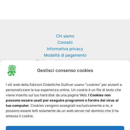
Chi siamo
Contatti
Informativa privacy
Modalità di pagamento
Richiesta rivista non pervenuta
Richiedi una classe di GulliverEdu
Gestisci consenso cookies
Biblioteca Online MyGulliver
I siti web della Edizioni Didattiche Gulliver usano "cookies" per aiutarti a
personalizzare la tua esperienza online. Un cookie è un file di testo che
Nuovo Gulliver News
viene inserito sul tuo hard disk da una pagina Web.
I Cookies non
possono essere usati per eseguire programmi o fornire dei virus al
Progetto Tre-sei
tuo computer.
Cookies vengono assegnati esclusivamente a te, e
possono essere letti solamente da un web server nel dominio che ti ha
emesso il cookie.