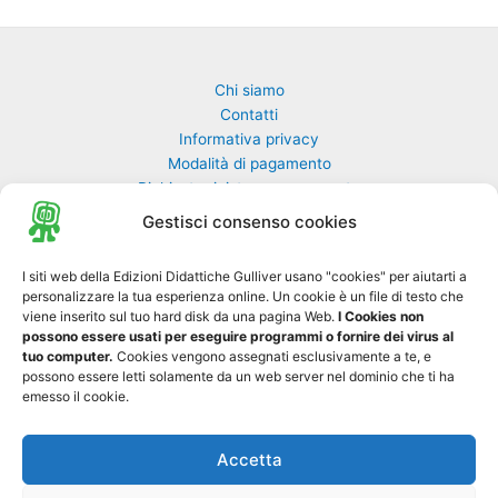
Chi siamo
Contatti
Informativa privacy
Modalità di pagamento
Richiesta rivista non pervenuta
Richiedi una classe di GulliverEdu
Gestisci consenso cookies
Biblioteca Online MyGulliver
I siti web della Edizioni Didattiche Gulliver usano "cookies" per aiutarti a
personalizzare la tua esperienza online. Un cookie è un file di testo che
Nuovo Gulliver News
viene inserito sul tuo hard disk da una pagina Web.
I Cookies non
possono essere usati per eseguire programmi o fornire dei virus al
Progetto Tre-sei
tuo computer.
Cookies vengono assegnati esclusivamente a te, e
possono essere letti solamente da un web server nel dominio che ti ha
emesso il cookie.
Accetta
Copyright © 2026 Edizioni Didattiche Gulliver S.r.l. - Tutti i diritti sono
0
riservati - P. IVA 01729550697