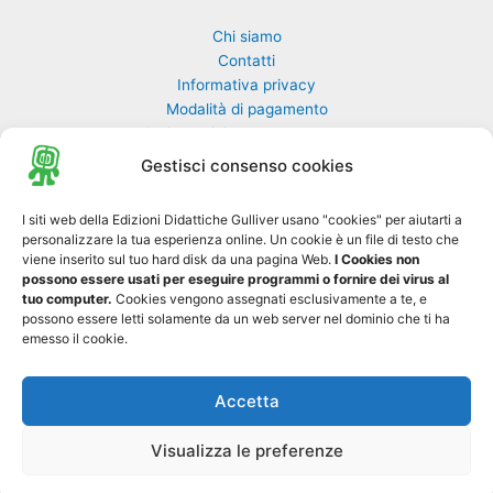
Chi siamo
Contatti
Informativa privacy
Modalità di pagamento
Richiesta rivista non pervenuta
Richiedi una classe di GulliverEdu
Gestisci consenso cookies
Biblioteca Online MyGulliver
I siti web della Edizioni Didattiche Gulliver usano "cookies" per aiutarti a
personalizzare la tua esperienza online. Un cookie è un file di testo che
Nuovo Gulliver News
viene inserito sul tuo hard disk da una pagina Web.
I Cookies non
possono essere usati per eseguire programmi o fornire dei virus al
Progetto Tre-sei
tuo computer.
Cookies vengono assegnati esclusivamente a te, e
possono essere letti solamente da un web server nel dominio che ti ha
emesso il cookie.
Accetta
Copyright © 2026 Edizioni Didattiche Gulliver S.r.l. - Tutti i diritti sono
0
riservati - P. IVA 01729550697
Visualizza le preferenze