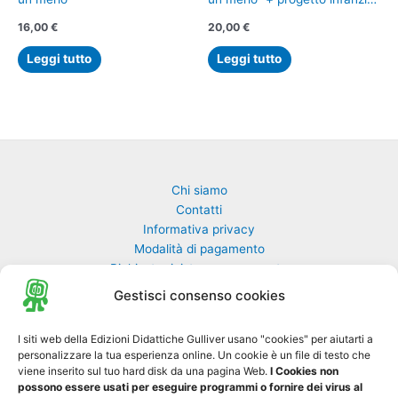
+ Kit online* (Videostoria,
16,00
€
20,00
€
ebook volume, ebook
progetto, attività interattive,
Leggi tutto
Leggi tutto
tavole, modello ritagliabile)
Chi siamo
Contatti
Informativa privacy
Modalità di pagamento
Richiesta rivista non pervenuta
Richiedi una classe di GulliverEdu
Gestisci consenso cookies
Biblioteca Online MyGulliver
I siti web della Edizioni Didattiche Gulliver usano "cookies" per aiutarti a
personalizzare la tua esperienza online. Un cookie è un file di testo che
Nuovo Gulliver News
viene inserito sul tuo hard disk da una pagina Web.
I Cookies non
possono essere usati per eseguire programmi o fornire dei virus al
Progetto Tre-sei