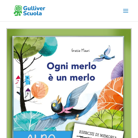
Vai
al
contenuto
VERSIONE
ONLINE
INFANZIA
-
Ogni
merlo
è
un
merlo
quantità