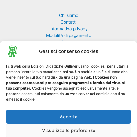
Chi siamo
Contatti
Informativa privacy
Modalità di pagamento
Richiesta rivista non pervenuta
Richiedi una classe di GulliverEdu
Gestisci consenso cookies
Biblioteca Online MyGulliver
I siti web della Edizioni Didattiche Gulliver usano "cookies" per aiutarti a
personalizzare la tua esperienza online. Un cookie è un file di testo che
Nuovo Gulliver News
viene inserito sul tuo hard disk da una pagina Web.
I Cookies non
possono essere usati per eseguire programmi o fornire dei virus al
Progetto Tre-sei
tuo computer.
Cookies vengono assegnati esclusivamente a te, e
possono essere letti solamente da un web server nel dominio che ti ha
emesso il cookie.
Accetta
Copyright © 2026 Edizioni Didattiche Gulliver S.r.l. - Tutti i diritti sono
0
riservati - P. IVA 01729550697
Visualizza le preferenze