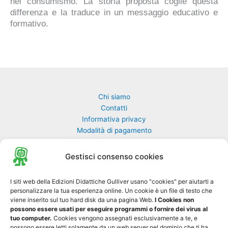
nel consumismo. La storia proposta coglie questa
differenza e la traduce in un messaggio educativo e
formativo.
Chi siamo
Contatti
Informativa privacy
Modalità di pagamento
Richiesta rivista non pervenuta
Richiedi una classe di GulliverEdu
Gestisci consenso cookies
Biblioteca Online MyGulliver
I siti web della Edizioni Didattiche Gulliver usano "cookies" per aiutarti a
personalizzare la tua esperienza online. Un cookie è un file di testo che
Nuovo Gulliver News
viene inserito sul tuo hard disk da una pagina Web.
I Cookies non
possono essere usati per eseguire programmi o fornire dei virus al
Progetto Tre-sei
tuo computer.
Cookies vengono assegnati esclusivamente a te, e
possono essere letti solamente da un web server nel dominio che ti ha