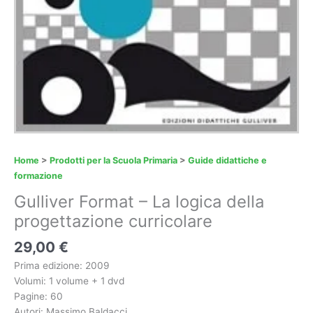
Home
>
Prodotti per la Scuola Primaria
>
Guide didattiche e
formazione
Gulliver Format – La logica della
progettazione curricolare
29,00
€
Prima edizione: 2009
Volumi: 1 volume + 1 dvd
Pagine: 60
Autori: Massimo Baldacci