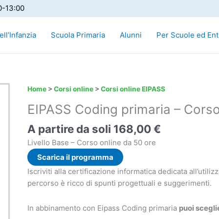
0-13:00
ll’Infanzia
Scuola Primaria
Alunni
Per Scuole ed Ent
EIPASS
Home
>
Corsi online
>
Corsi online EIPASS
Coding
EIPASS Coding primaria – Corso
primaria
-
A partire da soli
168,00
€
Corso
Livello Base – Corso online da 50 ore
online
Scarica il programma
quantità
Iscriviti alla certificazione informatica dedicata all’utiliz
percorso è ricco di spunti progettuali e suggerimenti.
In abbinamento con Eipass Coding primaria
puoi scegl