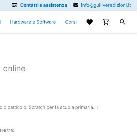
Contatti e assistenza
info@gulliveredizioni.it
i
Hardware e Software
Corsi
 online
zo didattico di Scratch per la scuola primaria. Il
iere
tra: