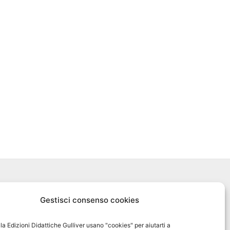
Biblioteca Online MyGulliver
Gestisci consenso cookies
Nuovo Gulliver News
ella Edizioni Didattiche Gulliver usano "cookies" per aiutarti a