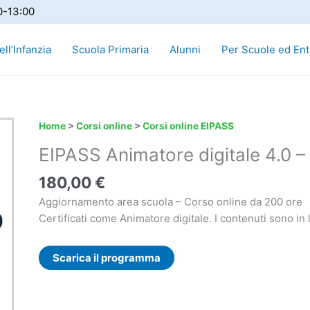
0-13:00
ll’Infanzia
Scuola Primaria
Alunni
Per Scuole ed Ent
EIPASS
Home
>
Corsi online
>
Corsi online EIPASS
Animatore
EIPASS Animatore digitale 4.0 –
digitale
4.0
180,00
€
-
Aggiornamento area scuola – Corso online da 200 ore
Corso
Certificati come Animatore digitale. I contenuti sono in 
online
quantità
Scarica il programma