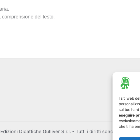
aria.
lla comprensione del testo.
I siti web d
personalizza
sul tuo har
eseguire pr
esclusivame
che ti ha em
izioni Didattiche Gulliver S.r.l. - Tutti i diritti sono riservati 