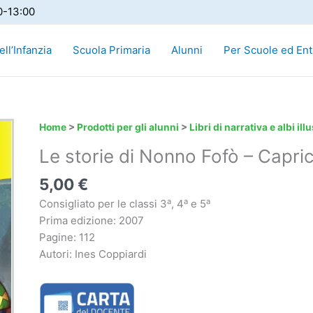
0-13:00
ll’Infanzia
Scuola Primaria
Alunni
Per Scuole ed Ent
Le
Home
>
Prodotti per gli alunni
>
Libri di narrativa e albi illu
storie
Le storie di Nonno Fofò – Capricc
di
Nonno
5,00
€
Fofò
a
a
a
Consigliato per le classi 3
, 4
e 5
-
Prima edizione: 2007
Capriccio
Pagine: 112
e
Autori: Ines Coppiardi
il
mistero
della
cantina