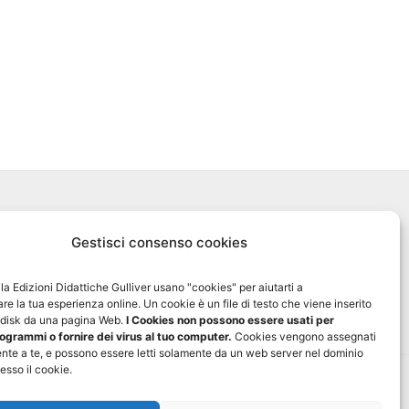
Biblioteca Online MyGulliver
Gestisci consenso cookies
Nuovo Gulliver News
ella Edizioni Didattiche Gulliver usano "cookies" per aiutarti a
Progetto Tre-sei
re la tua esperienza online. Un cookie è un file di testo che viene inserito
d disk da una pagina Web.
I Cookies non possono essere usati per
ogrammi o fornire dei virus al tuo computer.
Cookies vengono assegnati
nte a te, e possono essere letti solamente da un web server nel dominio
esso il cookie.
0
- P. IVA 01729550697