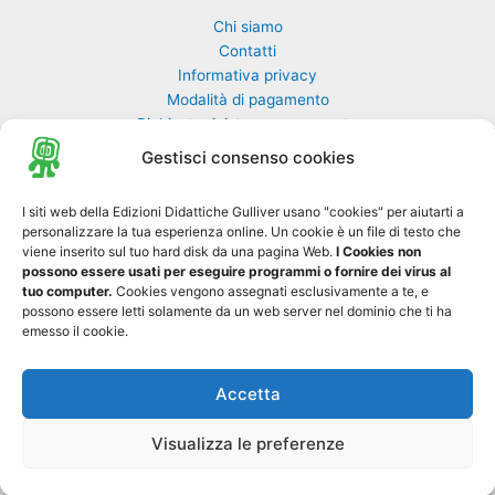
Chi siamo
Contatti
Informativa privacy
Modalità di pagamento
Richiesta rivista non pervenuta
Richiedi una classe di GulliverEdu
Gestisci consenso cookies
Biblioteca Online MyGulliver
I siti web della Edizioni Didattiche Gulliver usano "cookies" per aiutarti a
personalizzare la tua esperienza online. Un cookie è un file di testo che
Nuovo Gulliver News
viene inserito sul tuo hard disk da una pagina Web.
I Cookies non
possono essere usati per eseguire programmi o fornire dei virus al
Progetto Tre-sei
tuo computer.
Cookies vengono assegnati esclusivamente a te, e
possono essere letti solamente da un web server nel dominio che ti ha
emesso il cookie.
Accetta
Copyright © 2026 Edizioni Didattiche Gulliver S.r.l. - Tutti i diritti sono
0
riservati - P. IVA 01729550697
Visualizza le preferenze