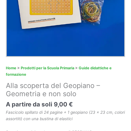
Home
>
Prodotti per la Scuola Primaria
>
Guide didattiche e
formazione
Alla scoperta del Geopiano –
Geometria e non solo
A partire da soli
9,00
€
Fascicolo spillato di 24 pagine + 1 geopiano (23 x 23 cm, colori
assortiti) con una bustina di elastici