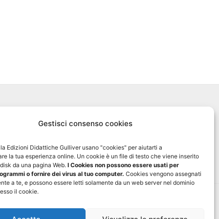
Biblioteca Online MyGulliver
Gestisci consenso cookies
Nuovo Gulliver News
ella Edizioni Didattiche Gulliver usano "cookies" per aiutarti a
Progetto Tre-sei
re la tua esperienza online. Un cookie è un file di testo che viene inserito
d disk da una pagina Web.
I Cookies non possono essere usati per
ogrammi o fornire dei virus al tuo computer.
Cookies vengono assegnati
nte a te, e possono essere letti solamente da un web server nel dominio
esso il cookie.
0
- P. IVA 01729550697