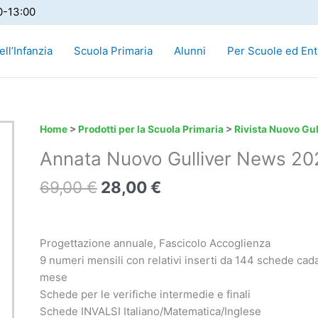
0-13:00
ll’Infanzia
Scuola Primaria
Alunni
Per Scuole ed Ent
Il
Il
Annata
Home
>
Prodotti per la Scuola Primaria
>
Rivista Nuovo Gul
prezzo
prezzo
Nuovo
Annata Nuovo Gulliver News 2
originale
attuale
Gulliver
era:
è:
News
69,00
€
28,00
€
69,00 €.
28,00 €.
2022/2023
quantità
Progettazione annuale, Fascicolo Accoglienza
9 numeri mensili con relativi inserti da 144 schede cad
mese
Schede per le verifiche intermedie e finali
Schede INVALSI Italiano/Matematica/Inglese