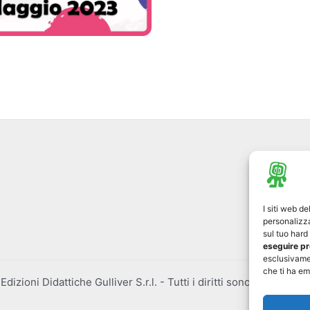
I siti web d
personalizza
sul tuo har
eseguire pr
esclusivame
che ti ha em
izioni Didattiche Gulliver S.r.l. - Tutti i diritti sono riservati 