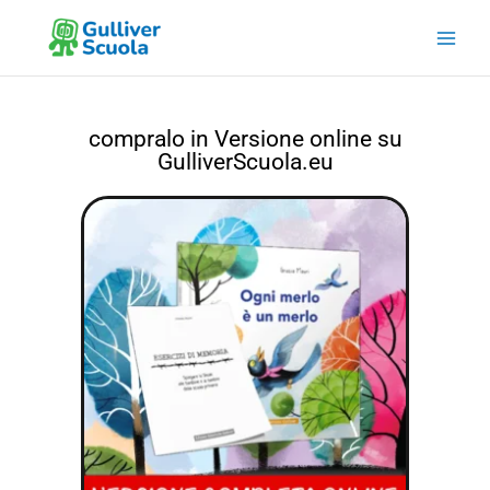
Vai
al
ACQUISTA OGNI MERLO È UN MERLO:
contenuto
compralo in Versione online su
GulliverScuola.eu