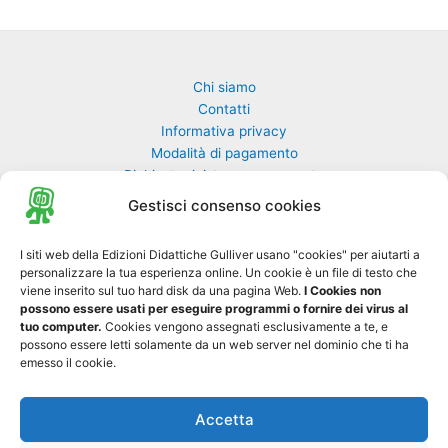
Chi siamo
Contatti
Informativa privacy
Modalità di pagamento
Richiesta rivista non pervenuta
Richiedi una classe di GulliverEdu
Gestisci consenso cookies
Biblioteca Online MyGulliver
I siti web della Edizioni Didattiche Gulliver usano "cookies" per aiutarti a
personalizzare la tua esperienza online. Un cookie è un file di testo che
Nuovo Gulliver News
viene inserito sul tuo hard disk da una pagina Web.
I Cookies non
possono essere usati per eseguire programmi o fornire dei virus al
Progetto Tre-sei
tuo computer.
Cookies vengono assegnati esclusivamente a te, e
possono essere letti solamente da un web server nel dominio che ti ha
emesso il cookie.
Accetta
Copyright © 2026 Edizioni Didattiche Gulliver S.r.l. - Tutti i diritti sono
0
riservati - P. IVA 01729550697