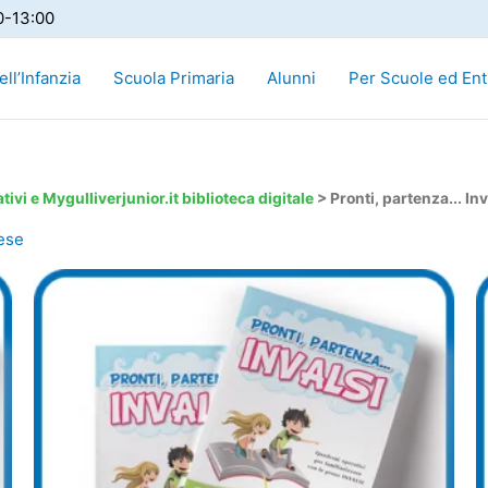
0-13:00
ll’Infanzia
Scuola Primaria
Alunni
Per Scuole ed Ent
ivi e Mygulliverjunior.it biblioteca digitale
>
Pronti, partenza... Inv
lese