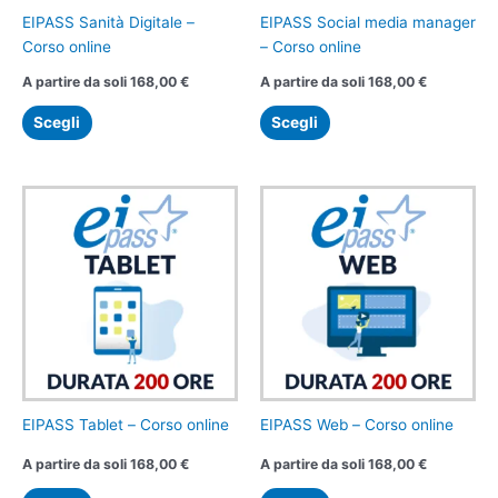
scelte
scelte
EIPASS Sanità Digitale –
EIPASS Social media manager
nella
nella
Corso online
– Corso online
pagina
pagina
A partire da soli
168,00
€
A partire da soli
168,00
€
del
del
prodotto
prodotto
Scegli
Scegli
Questo
Questo
prodotto
prodotto
ha
ha
più
più
varianti.
varianti.
Le
Le
opzioni
opzioni
possono
possono
essere
essere
scelte
scelte
EIPASS Tablet – Corso online
EIPASS Web – Corso online
nella
nella
A partire da soli
168,00
€
A partire da soli
168,00
€
pagina
pagina
del
del