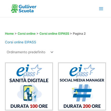
Vai
al
contenuto
Home
>
Corsi online
>
Corsi online EIPASS
>
Pagina 2
Corsi online EIPASS
Questo
Questo
prodotto
prodotto
ha
ha
più
più
varianti.
varianti.
Le
Le
opzioni
opzioni
possono
possono
essere
essere