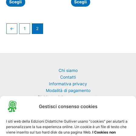
Scegli
Scegli
prodotto
prodotto
←
1
2
Chi siamo
Contatti
Informativa privacy
Modalità di pagamento
Richiesta rivista non pervenuta
Richiedi una classe di GulliverEdu
Gestisci consenso cookies
Biblioteca Online MyGulliver
I siti web della Edizioni Didattiche Gulliver usano "cookies" per aiutarti a
personalizzare la tua esperienza online. Un cookie è un file di testo che
Nuovo Gulliver News
viene inserito sul tuo hard disk da una pagina Web.
I Cookies non